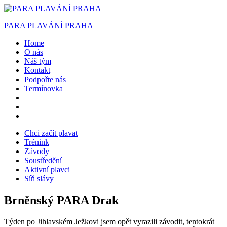
PARA PLAVÁNÍ PRAHA
Home
O nás
Náš tým
Kontakt
Podpořte nás
Termínovka
Chci začít plavat
Trénink
Závody
Soustředění
Aktivní plavci
Síň slávy
Brněnský PARA Drak
Týden po Jihlavském Ježkovi jsem opět vyrazili závodit, tentokrát