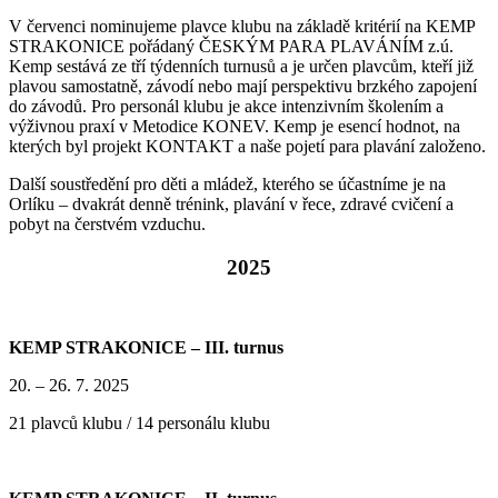
V červenci nominujeme plavce klubu na základě kritérií na KEMP
STRAKONICE pořádaný ČESKÝM PARA PLAVÁNÍM z.ú.
Kemp sestává ze tří týdenních turnusů a je určen plavcům, kteří již
plavou samostatně, závodí nebo mají perspektivu brzkého zapojení
do závodů. Pro personál klubu je akce intenzivním školením a
výživnou praxí v Metodice KONEV. Kemp je esencí hodnot, na
kterých byl projekt KONTAKT a naše pojetí para plavání založeno.
Další soustředění pro děti a mládež, kterého se účastníme je na
Orlíku – dvakrát denně trénink, plavání v řece, zdravé cvičení a
pobyt na čerstvém vzduchu.
2025
KEMP STRAKONICE – III. turnus
20. – 26. 7. 2025
21 plavců klubu / 14 personálu klubu