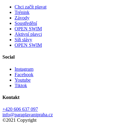
Chci začít plavat
Trénink
Závody
Soustředění
OPEN SWIM
Aktivní plavci
Síň slávy
OPEN SWIM
Social
Instagram
Facebook
Youtube
Tiktok
Kontakt
+420 606 637 097
info@paraplavanipraha.cz
©2021 Copyright