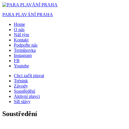
PARA PLAVÁNÍ PRAHA
Home
O nás
Náš tým
Kontakt
Podpořte nás
Termínovka
Instagram
FB
Youtube
Chci začít plavat
Trénink
Závody
Soustředění
Aktivní plavci
Síň slávy
Soustředění