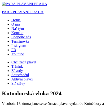
PARA PLAVÁNÍ PRAHA
Home
O nás
Náš tým
Kontakt
Podpořte nás
Termínovka
Instagram
FB
Youtube
Chci začít plavat
Trénink
Závody
Soustředění
Aktivní plavci
Síň slávy
Kutnohorská vlnka 2024
V sobotu 17. února jsme se se čtrnácti plavci vydali do Kutné hory a