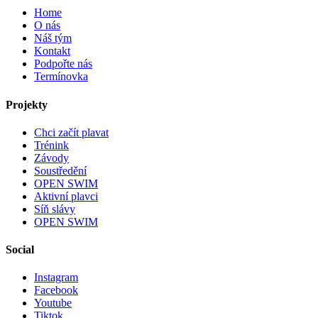
Home
O nás
Náš tým
Kontakt
Podpořte nás
Termínovka
Projekty
Chci začít plavat
Trénink
Závody
Soustředění
OPEN SWIM
Aktivní plavci
Síň slávy
OPEN SWIM
Social
Instagram
Facebook
Youtube
Tiktok