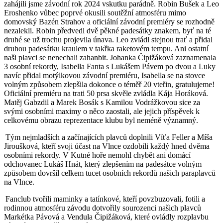
zahájili jsme závodní rok 2024 vskutku parádně. Robin Bušek a Leo
Eroshenko vůbec poprvé okusili soutěžní atmosféru mimo
domovský Bazén Strahov a oficiální závodní premiéry se rozhodně
nezalekli. Robin předvedl dvě pěkné padesátky znakem, byť na té
druhé se už trochu projevila únava. Leo zvládl stejnou trať a přidal
druhou padesátku kraulem v takřka raketovém tempu. Ani ostatní
naši plavci se nenechali zahanbit. Johanka Čipižáková zaznamenala
3 osobní rekordy, Isabella Fanta s Lukášem Pávem po dvou a Luky
navíc přidal motýlkovou závodní premiéru, Isabella se na stovce
volným způsobem zlepšila dokonce o téměř 20 vteřin, gratulujeme!
Oficiální premiéru na trati 50 prsa skvěle zvládla Kája Horáková.
Matěj Gabzdil a Marek Bosák s Kamilou Vodrážkovou sice za
svými osobními maximy o něco zaostali, ale jejich příspěvek k
celkovému obrazu reprezentace klubu byl neméně významný.
Tým nejmladších a začínajících plavců doplnili Víťa Feller a Míša
Jiroušková, kteří svoji účast na Vlnce ozdobili každý hned dvěma
osobními rekordy. V Kutné hoře nemohl chybět ani domácí
odchovanec Lukáš Hnát, který zlepšením na padesátce volným
způsobem dovršil celkem tucet osobních rekordů našich paraplavců
na Vlnce.
Fanclub tvořili maminky a tatínkové, kteří povzbuzovali, fotili a
rodinnou atmosféru závodu dotvořily sourozenci našich plavců
Markétka Pávová a Vendula Čipižáková, které ovládly rozplavbu