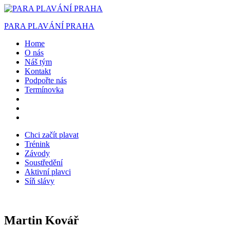
PARA PLAVÁNÍ PRAHA
Home
O nás
Náš tým
Kontakt
Podpořte nás
Termínovka
Chci začít plavat
Trénink
Závody
Soustředění
Aktivní plavci
Síň slávy
Martin Kovář