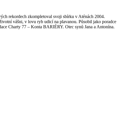
ových rekordech zkompletoval svoji sbírku v Aténách 2004.
votní vášni, v lovu ryb udicí na plavanou. Působil jako poradce
y Nadace Charty 77 – Konta BARIÉRY. Otec synů Jana a Antonína.