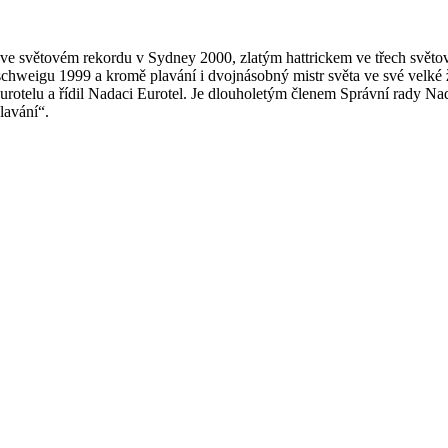
l ve světovém rekordu v Sydney 2000, zlatým hattrickem ve třech svět
chweigu 1999 a kromě plavání i dvojnásobný mistr světa ve své velké ži
y Eurotelu a řídil Nadaci Eurotel. Je dlouholetým členem Správní rad
lavání“.