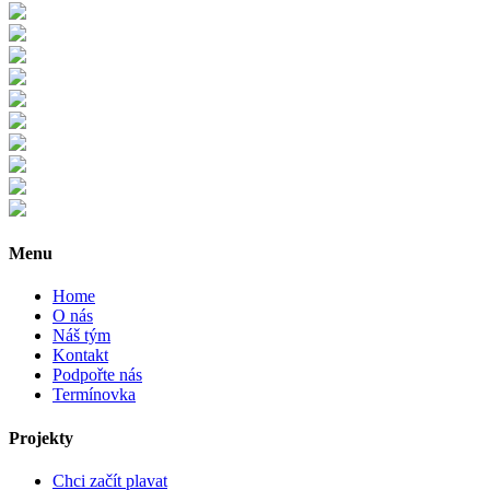
Menu
Home
O nás
Náš tým
Kontakt
Podpořte nás
Termínovka
Projekty
Chci začít plavat