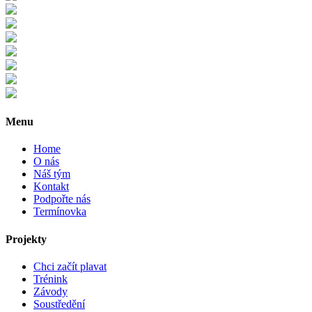
Menu
Home
O nás
Náš tým
Kontakt
Podpořte nás
Termínovka
Projekty
Chci začít plavat
Trénink
Závody
Soustředění