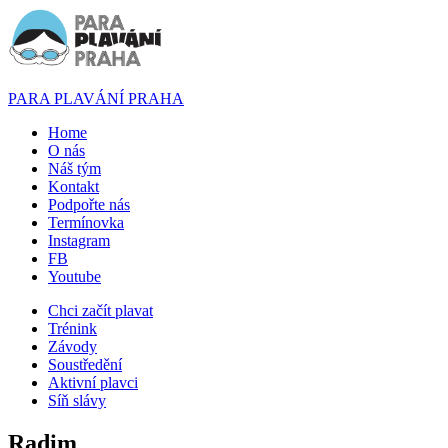
PARA PLAVÁNÍ PRAHA
Home
O nás
Náš tým
Kontakt
Podpořte nás
Termínovka
Instagram
FB
Youtube
Chci začít plavat
Trénink
Závody
Soustředění
Aktivní plavci
Síň slávy
Radim