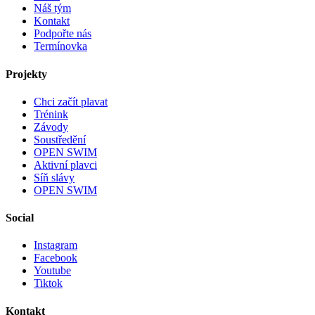
Náš tým
Kontakt
Podpořte nás
Termínovka
Projekty
Chci začít plavat
Trénink
Závody
Soustředění
OPEN SWIM
Aktivní plavci
Síň slávy
OPEN SWIM
Social
Instagram
Facebook
Youtube
Tiktok
Kontakt