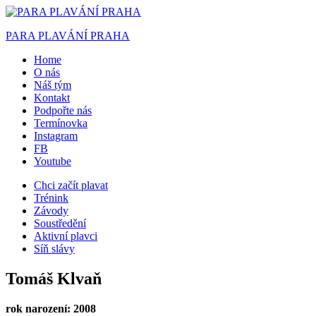
PARA PLAVÁNÍ PRAHA
Home
O nás
Náš tým
Kontakt
Podpořte nás
Termínovka
Instagram
FB
Youtube
Chci začít plavat
Trénink
Závody
Soustředění
Aktivní plavci
Síň slávy
Tomáš Klvaň
rok narození: 2008