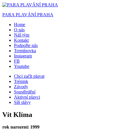
PARA PLAVÁNÍ PRAHA
Home
O nás
Náš tým
Kontakt
Podpořte nás
Termínovka
Instagram
FB
Youtube
Chci začít plavat
Trénink
Závody
Soustředění
Aktivní plavci
Síň slávy
Vít Klíma
rok narození: 1999