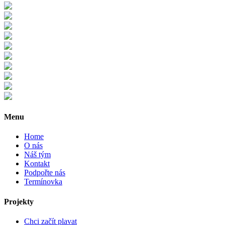
Menu
Home
O nás
Náš tým
Kontakt
Podpořte nás
Termínovka
Projekty
Chci začít plavat