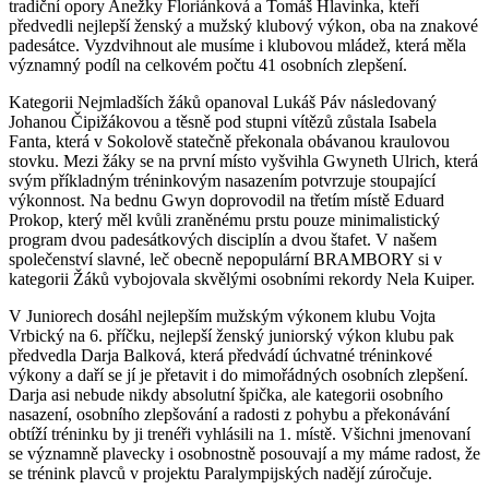
tradiční opory Anežky Floriánková a Tomáš Hlavinka, kteří
předvedli nejlepší ženský a mužský klubový výkon, oba na znakové
padesátce. Vyzdvihnout ale musíme i klubovou mládež, která měla
významný podíl na celkovém počtu 41 osobních zlepšení.
Kategorii Nejmladších žáků opanoval Lukáš Páv následovaný
Johanou Čipižákovou a těsně pod stupni vítězů zůstala Isabela
Fanta, která v Sokolově statečně překonala obávanou kraulovou
stovku. Mezi žáky se na první místo vyšvihla Gwyneth Ulrich, která
svým příkladným tréninkovým nasazením potvrzuje stoupající
výkonnost. Na bednu Gwyn doprovodil na třetím místě Eduard
Prokop, který měl kvůli zraněnému prstu pouze minimalistický
program dvou padesátkových disciplín a dvou štafet. V našem
společenství slavné, leč obecně nepopulární BRAMBORY si v
kategorii Žáků vybojovala skvělými osobními rekordy Nela Kuiper.
V Juniorech dosáhl nejlepším mužským výkonem klubu Vojta
Vrbický na 6. příčku, nejlepší ženský juniorský výkon klubu pak
předvedla Darja Balková, která předvádí úchvatné tréninkové
výkony a daří se jí je přetavit i do mimořádných osobních zlepšení.
Darja asi nebude nikdy absolutní špička, ale kategorii osobního
nasazení, osobního zlepšování a radosti z pohybu a překonávání
obtíží tréninku by ji trenéři vyhlásili na 1. místě. Všichni jmenovaní
se významně plavecky i osobnostně posouvají a my máme radost, že
se trénink plavců v projektu Paralympijských nadějí zúročuje.