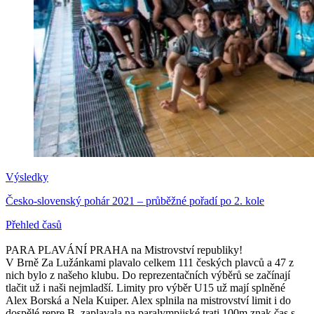
Výsledky
Česko-slovenský pohár 2021 – průběžné pořadí po 2. kole
Přehled časů
PARA PLAVÁNÍ PRAHA na Mistrovství republiky!
V Brně Za Lužánkami plavalo celkem 111 českých plavců a 47 z
nich bylo z našeho klubu. Do reprezentačních výběrů se začínají
tlačit už i naši nejmladší. Limity pro výběr U15 už mají splněné
Alex Borská a Nela Kuiper. Alex splnila na mistrovství limit i do
dospělé repre B, zaplavala na paralympijské trati 100m znak čas s