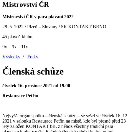
Mistrovství ČR
Mistrovství ČR v para plavání 2022
28. 5. 2022 / Plzeň – Slovany / SK KONTAKT BRNO
45 plavců klubu
9x
9x
11x
Výsledky
/
Fotky
Členská schůze
čtvrtek 16. prosince 2021 od 19.00
Restaurace Petřín
Nejvyšší orgán spolku – členská schůze – se sešel ve čtvrtek 16. 12
2021 v salonku Restaurace Petřín na místě, kde byl přesně před 23
lety založen KONTAKT bB, z něhož všechny tradiční para
plavecké kluby vzešly. K řádné členské schůzi by byl nutný