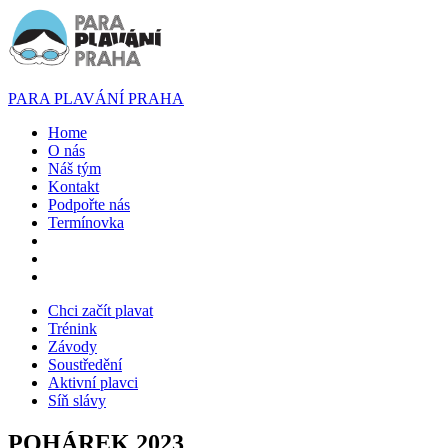
PARA PLAVÁNÍ PRAHA
Home
O nás
Náš tým
Kontakt
Podpořte nás
Termínovka
Chci začít plavat
Trénink
Závody
Soustředění
Aktivní plavci
Síň slávy
POHÁREK 2023