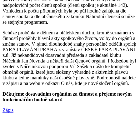
nadpoloviční počet členů spolku (členů spolku je aktuálně 142).
Vzhledem k počtu přítomných byla po půl hodině zahájena dle
stanov spolku a dle občanského zákoníku Náhradní členská schůze
se stejným programem.
Schůze proběhla v dělném a přátelském duchu, kromě seznámení s
činností proběhly hlavní akty spolkového života, volby do orgánů a
změna stanov. V rámci dlouhodobé snahy personálně oddělit spolek
PARA PLAVÁNÍ PRAHA z.s. a ústav ČESKÉ PARA PLAVÁNÍ
z.ú. Již nekandidoval dosavadní předseda a zakladatel klubu
Náčelník Jan Nevrkla a někteří další členové orgánů. Předsedou byl
zvolen s Náčelníkovou podporou Vít Šašek a došlo ke kompletní
obměně orgánů, které jsou složeny výhradně z aktivních plavců
klubu a jedné maminky naší úspěšné plavkyně. Podrobnosti najdete
v zápisu a na webu v odkazu O nás, kde je nové složení orgánů.
Děkujeme dosavadním orgánům za činnost a přejeme novým
funkcionářům hodně zdaru!
Zápis