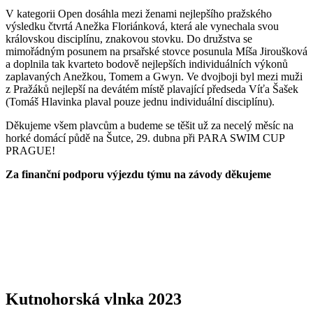
V kategorii Open dosáhla mezi ženami nejlepšího pražského
výsledku čtvrtá Anežka Floriánková, která ale vynechala svou
královskou disciplínu, znakovou stovku. Do družstva se
mimořádným posunem na prsařské stovce posunula Míša Jiroušková
a doplnila tak kvarteto bodově nejlepších individuálních výkonů
zaplavaných Anežkou, Tomem a Gwyn. Ve dvojboji byl mezi muži
z Pražáků nejlepší na devátém místě plavající předseda Víťa Šašek
(Tomáš Hlavinka plaval pouze jednu individuální disciplínu).
Děkujeme všem plavcům a budeme se těšit už za necelý měsíc na
horké domácí půdě na Šutce, 29. dubna při PARA SWIM CUP
PRAGUE!
Za finanční podporu výjezdu týmu na závody děkujeme
Kutnohorská vlnka 2023