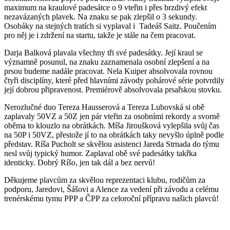
maximum na kraulové padesátce o 9 vteřin i přes brzdivý efekt
nezavázaných plavek. Na znaku se pak zlepšil o 3 sekundy.
Osobáky na stejných tratích si vyplaval i Tadeáš Saitz. Poučením
pro něj je i zdržení na startu, takže je stále na čem pracovat.
Darja Balková plavala všechny tři své padesátky. Její kraul se
významně posunul, na znaku zaznamenala osobní zlepšení a na
prsou budeme nadále pracovat. Nela Kuiper absolvovala rovnou
čtyři disciplíny, které před hlavními závody pohárové série potvrdily
její dobrou připravenost. Premiérově absolvovala prsařskou stovku.
Nerozlučné duo Tereza Hausserová a Tereza Lubovská si obě
zaplavaly 50VZ a 50Z jen pár vteřin za osobními rekordy a svorně
oběma to klouzlo na obrátkách. Míša Jiroušková vylepšila svůj čas
na 50P i 50VZ, přestože jí to na obrátkách taky nevyšlo úplně podle
představ. Ríša Pucholt se skvělou asistenci Jareda Strnada do týmu
nesl svůj typický humor. Zaplaval obě své padesátky takřka
identicky. Dobrý Ríšo, jen tak dál a bez nervů!
Děkujeme plavcům za skvělou reprezentaci klubu, rodičům za
podporu, Jaredovi, Šášovi a Alence za vedení při závodu a celému
trenérskému tymu PPP a ČPP za celoroční přípravu našich plavců!