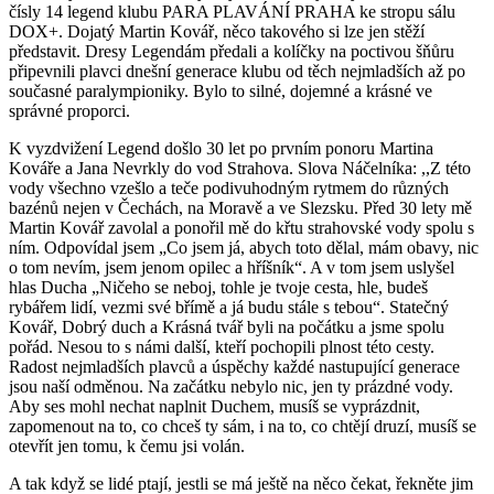
čísly 14 legend klubu PARA PLAVÁNÍ PRAHA ke stropu sálu
DOX+. Dojatý Martin Kovář, něco takového si lze jen stěží
představit. Dresy Legendám předali a kolíčky na poctivou šňůru
připevnili plavci dnešní generace klubu od těch nejmladších až po
současné paralympioniky. Bylo to silné, dojemné a krásné ve
správné proporci.
K vyzdvižení Legend došlo 30 let po prvním ponoru Martina
Kováře a Jana Nevrkly do vod Strahova. Slova Náčelníka: ,,Z této
vody všechno vzešlo a teče podivuhodným rytmem do různých
bazénů nejen v Čechách, na Moravě a ve Slezsku. Před 30 lety mě
Martin Kovář zavolal a ponořil mě do křtu strahovské vody spolu s
ním. Odpovídal jsem „Co jsem já, abych toto dělal, mám obavy, nic
o tom nevím, jsem jenom opilec a hříšník“. A v tom jsem uslyšel
hlas Ducha „Ničeho se neboj, tohle je tvoje cesta, hle, budeš
rybářem lidí, vezmi své břímě a já budu stále s tebou“. Statečný
Kovář, Dobrý duch a Krásná tvář byli na počátku a jsme spolu
pořád. Nesou to s námi další, kteří pochopili plnost této cesty.
Radost nejmladších plavců a úspěchy každé nastupující generace
jsou naší odměnou. Na začátku nebylo nic, jen ty prázdné vody.
Aby ses mohl nechat naplnit Duchem, musíš se vyprázdnit,
zapomenout na to, co chceš ty sám, i na to, co chtějí druzí, musíš se
otevřít jen tomu, k čemu jsi volán.
A tak když se lidé ptají, jestli se má ještě na něco čekat, řekněte jim