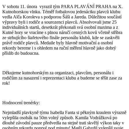
V sobotu 11. února vyrazil tým PARA PLAVÁNÍ PRAHA na X.
Kutnohorskou vlnku. Téměř fotbalovou jedenáctku plavců klubu
vedla Alča Koroleva s podporou Šáši a Jareda. Důležitou součástí
výpravy byli i rodiče a sourozenci plavců. Absolvovali jsme 25
individuálních startů, desetkrát překonali svá osobní maxima a z
Kutné hory se vracíme s plnou náručí cenných kovů včetně stříbra
ze strhujícího štafetového finále personálu klubů, kde se zaskvěli
právě rodiče plavců. Medaile byly hlavně motivační a osobní
rekordy bereme i s ohledem na ruční měření hlavně jako dobrý
příslib do budoucna.
Děkujeme kutnohorským za organizaci, plavcům, personálu i
rodičům za nasazení i reprezentaci klubu a budeme se těšit zase za
rok!
Hodnocení trenérky:
Nejmladší plavkyně týmu Isabella Fanta si pěkným kraulem výrazně
vylepšila osobák na 50m volný způsob. Kamila Vodrážková po
dlouhé závodní pauze předvedla na stejné trati skvělý výkon taky v
osobním rekordu poprvé pod minutu! Matěj Gabzdil vylepšil svoje