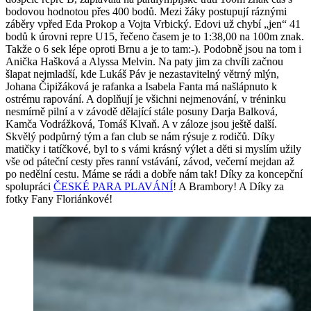
bodovou hodnotou přes 400 bodů. Mezi žáky postupují ráznými
záběry vpřed Eda Prokop a Vojta Vrbický. Edovi už chybí „jen“ 41
bodů k úrovni repre U15, řečeno časem je to 1:38,00 na 100m znak.
Takže o 6 sek lépe oproti Brnu a je to tam:-). Podobně jsou na tom i
Anička Hašková a Alyssa Melvin. Na paty jim za chvíli začnou
šlapat nejmladší, kde Lukáš Páv je nezastavitelný větrný mlýn,
Johana Čipižáková je rafanka a Isabela Fanta má našlápnuto k
ostrému rapování. A doplňují je všichni nejmenování, v tréninku
nesmírně pilní a v závodě dělající stále posuny Darja Balková,
Kamča Vodrážková, Tomáš Klvaň. A v záloze jsou ještě další.
Skvělý podpůrný tým a fan club se nám rýsuje z rodičů. Díky
matičky i tatíčkové, byl to s vámi krásný výlet a děti si myslím užily
vše od páteční cesty přes ranní vstávání, závod, večerní mejdan až
po nedělní cestu. Máme se rádi a dobře nám tak! Díky za koncepční
spolupráci
ČESKÉ PARA PLAVÁNÍ
! A Brambory! A Díky za
fotky Fany Floriánkové!