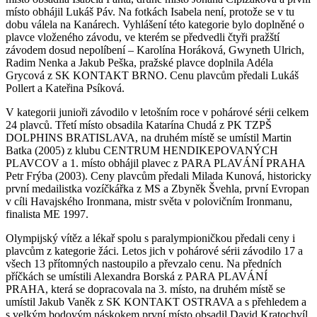
místo obhájil Lukáš Páv. Na fotkách Isabela není, protože se v tu
dobu válela na Kanárech. Vyhlášení této kategorie bylo doplněné o
plavce vloženého závodu, ve kterém se předvedli čtyři pražští
závodem dosud nepolíbení – Karolína Horáková, Gwyneth Ulrich,
Radim Nenka a Jakub Peška, pražské plavce doplnila Adéla
Grycová z SK KONTAKT BRNO. Cenu plavcům předali Lukáš
Pollert a Kateřina Psíková.
V kategorii junioři závodilo v letošním roce v pohárové sérii celkem
24 plavců. Třetí místo obsadila Katarína Chudá z PK TZPŠ
DOLPHINS BRATISLAVA, na druhém místě se umístil Martin
Batka (2005) z klubu CENTRUM HENDIKEPOVANÝCH
PLAVCOV a 1. místo obhájil plavec z PARA PLAVÁNÍ PRAHA
Petr Frýba (2003). Ceny plavcům předali Milada Kunová, historicky
první medailistka vozíčkářka z MS a Zbyněk Švehla, první Evropan
v cíli Havajského Ironmana, mistr světa v polovičním Ironmanu,
finalista ME 1997.
Olympijský vítěz a lékař spolu s paralympioničkou předali ceny i
plavcům z kategorie žáci. Letos jich v pohárové sérii závodilo 17 a
všech 13 přítomných nastoupilo a převzalo cenu. Na předních
příčkách se umístili Alexandra Borská z PARA PLAVÁNÍ
PRAHA, která se dopracovala na 3. místo, na druhém místě se
umístil Jakub Vaněk z SK KONTAKT OSTRAVA a s přehledem a
s velkým bodovým náskokem první místo obsadil David Kratochvíl