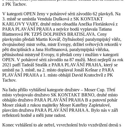
z PK Tachov.
V kategorii OPEN ženy v pohárové sérii závodilo 62 plavkyň. Na
3. místě se umístila Vendula Dušková z SK KONTAKT
KARLOVY VARY, druhé místo obsadila Anežka Floriánková z
PARA PLAVÁNÍ PRAHA a nejvíce bodů vyplavala Tatiana
Blattnerová PK TZPŠ DOLPHINS BRATISLAVA. Ceny
plavkyním předali Martin Kovář, čtyřnásobný paralympijský vítěz,
dvojnásobný mistr světa, mistr Evropy, držitel světových rekordů v
pěti disciplínách a Jana Hoffmanová, paralympijská vítězka,
pětinásobná mistryně Evropy, ti předali ceny i mužům v kategorii
OPEN. V pohárové sérii závodilo na 87 mužů. Mezi nejlepší za rok
2021 patří Tadeáš Strašík z PARA PLAVÁNÍ PRAHA, který se
umístil na 3. místě, na 2. místo doplaval Jonáš Kešnar z PARA
PLAVÁNÍ PRAHA a 1. místo obhájil David Kratochvíl z PK
Tachov.
Na řadu přišlo vyhlášení kategorie družstev – Moser Cup. Třetí
místo vybojovalo družstvo SK KONTAKT BRNO, druhé místo
obhájilo družstvo PARA PLAVÁNÍ PRAHA B a putovní pohár
Moser získali z rukou majitelky Moser Kateřiny Zapletalové,
plavcům družstva PARA PLAVÁNÍ PRAHA A. Bylo nás v záři
reflektorů hodně a měli jsme radost.
Konec vyhlášení to ale nebyl, vyvrcholení bylo vyzdvižení dresů s