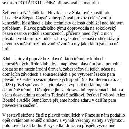
se místo POHÁRKU pečlivě připravoval na maturitu.
Šéftrenér a Náčelník Jan Nevrkla se v Sokolově zhostil role
hlasatele a Štěpán Cagaň zabezpečoval provoz celé závodní
kanceláře, klasifikací a jako technický delegát dohlížel nad řádným
průběhem. Plavce pražského týmu doprovodila na sokolovský
bazén desítka rodičů i sourozenců, přičemž hned čtyři z nich
působili ve sboru rozhodčích. Po vyškolení se naši rodiče stávají
pevnou součástí rozhodování závodů a my jako klub jsme na ně
hrdí.
Klub startoval poprvé bez plavců, kteří trénují v klubech
nepostižených. Role klubu byla naplněna, plavcům jsme pomohli
dostat se na mezinárodní úroveň, zabezpečovali jejich účast na
domácích závodech a soustředěních a po vytvoření sekce para
plavání v Českém svazu plaveckých sportů (na Konferenci 26. 3.
2023) přišel správný čas tyto plavce vypustit do klubů, kde
celoročně trénují. Děkujeme jim za dosavadní reprezentaci klubu a
všem dosavadním oporám Tadeáši Strašíkovi, Peťovi Frýbovi, Alex
Borské a Adéle Stančíkové přejeme hodně zdaru v dalším para
plaveckém snažení.
V sestavě složené čistě z plavců trénujících v Praze se nám podařilo
opět ovládnout soutěž družstev a vyhrát všechny štafety s výjimkou
polohové do 34 bodů. K výsledku družstva přispěli významně