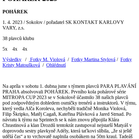
POHÁREK
1. 4. 2023 / Sokolov / pořadatel SK KONTAKT KARLOVY
VARY, z.s.
38 plavců klubu
5x
4x
4x
Výsledky
/
Fotky M. Violová
/
Fotky Martina Stylová
/
Fotky
Kristy Matoušková
/
Ohlédnutí
Na apríla v sobotu 1. dubna jsme s týmem plavců PARA PLAVÁNÍ
PRAHA absolvovali POHÁREK. Prvního kola pohárové série
MITROPA CUP 2023 se v Sokolově účastnilo 38 našich plavců
pod zodpovědným dohledem osmičky trenérů a instruktorů. V týmu,
který vedla Alča Koroleva, nechyběli tradičně Monika Violová,
Filip Škripko, Matěj Cagaň, Kateřina Plávková a Jared Strnad. Po
návratu k týmu na Sprintech se k nám znovu připojila Klára
Chrastinová a klan Drozdů tentokrát zastupoval nejstarší Matyáš v
doprovodu sestry plavkyně Adély, která taťkovi slíbila, „že si ještě
udělá čas“ a to vrchovatě naplnila osobákem na 50m kraul. Tadeáš