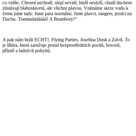
co vidíte. Chromí nechodí, slepí nevidí, hluší neslyší, chudí duchem
zůstávají blahoslavení, ale všichni plavou. Vnímáme skrze vodu k
čemu jsme tady. Jsme para normální. Jsme plavci, rangers, jezdci na
Duchu. Tramtadadáááá! A Brambory!“
A pak nám hráli ECHT!, Flying Parties, Josefina Dusk a Záviš. To
je šňůra, která zaručuje proud bezprostředních pocitů, hovorů,
přízně a ladných pohybů.